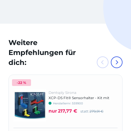
Weitere
Empfehlungen für
dich:
-22 %
Dentsply Sirona
XCP-DS Fit® Sensorhalter - Kit mit
XCP-ORA
Herstellernr: 559900
nur
217,77 €
statt
279,91 €