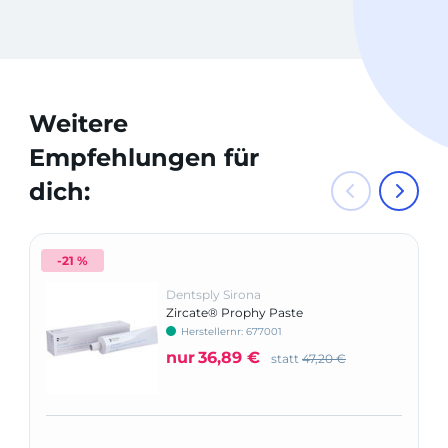
Weitere
Empfehlungen für
dich:
-21 %
Dentsply Sirona
Zircate® Prophy Paste
Herstellernr: 677001
nur
36,89 €
statt
47,20 €