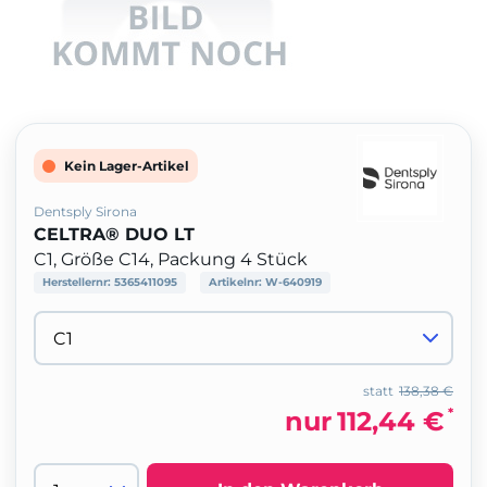
Kein Lager-Artikel
Dentsply Sirona
CELTRA® DUO LT
C1, Größe C14, Packung 4 Stück
Herstellernr:
5365411095
Artikelnr:
W-640919
statt
138,38 €
*
nur
112,44 €