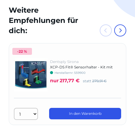
Weitere
Empfehlungen für
dich:
-22 %
Dentsply Sirona
XCP-DS Fit® Sensorhalter - Kit mit
XCP-ORA
Herstellernr: 559900
nur
217,77 €
statt
279,91 €
In den Warenkorb