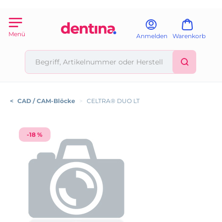
Menü
Anmelden
Warenkorb
<
CAD / CAM-Blöcke
>
CELTRA® DUO LT
-18 %