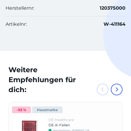
Herstellernr:
120375000
Artikelnr:
W-411164
Weitere
Empfehlungen für
dich:
-53 %
Hausmarke
DE Healthcare
DE-K-Feilen
Herstellernr: 9799560 DE