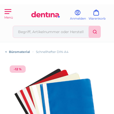
Menü
Anmelden
Warenkorb
<
Büromaterial
>
Schnellhefter DIN-A4
-12 %