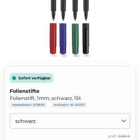
Sofort verfügbar
Folienstifte
Folienstift, 1mm, schwarz, 1St
Herstellernr:
27385X
Artikelnr:
W-411137
statt
0,85 €