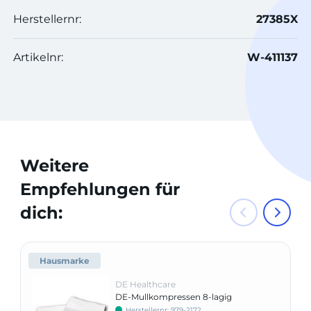
Herstellernr:
27385X
Artikelnr:
W-411137
Weitere
Empfehlungen für
dich:
Hausmarke
DE Healthcare
DE-Mullkompressen 8-lagig
Herstellernr: 979-2172