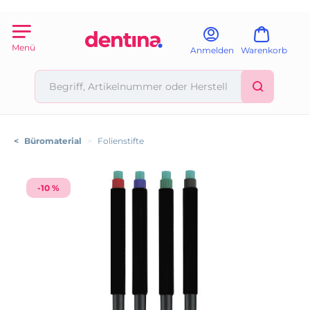
Menü
Anmelden
Warenkorb
<
Büromaterial
>
Folienstifte
-10 %