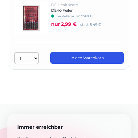
DE Healthcare
DE-K-Feilen
Herstellernr: 9799560 DE
nur
2,99 €
statt
6,49 €
In den Warenkorb
Immer erreichbar