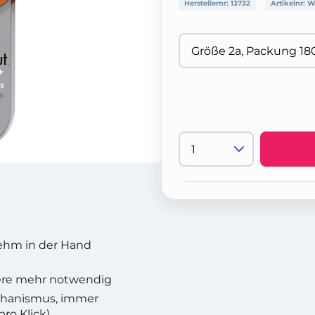
Herstellernr:
13732
Artikelnr:
W
ehm in der Hand
here mehr notwendig
hanismus, immer
ro Klick)