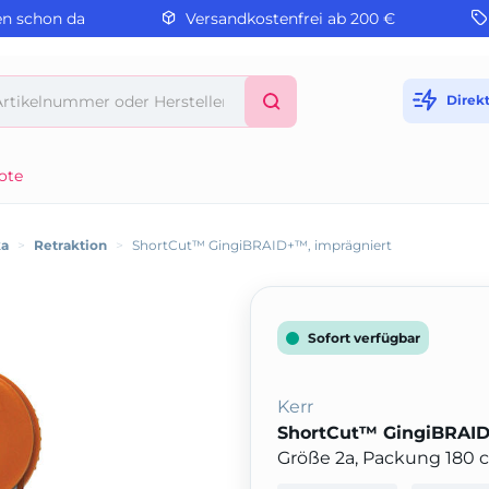
en schon da
Versandkostenfrei ab 200 €
Direk
ote
ka
>
Retraktion
>
ShortCut™ GingiBRAID+™, imprägniert
Sofort verfügbar
Kerr
ShortCut™ GingiBRAID
Größe 2a, Packung 180 