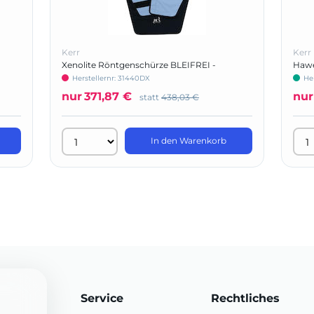
Kerr
Kerr
Xenolite Röntgenschürze BLEIFREI -
Hawe
Panorama-Poncho
Herstellernr: 31440DX
He
nur
371,87 €
nur
statt
438,03 €
In den Warenkorb
Service
Rechtliches