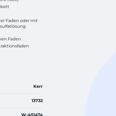
ikett
rter Faden oder mit
sulfatlösung
enen Faden
raktionsfaden
Kerr
13732
W-401474