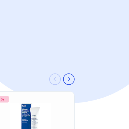
3 %
-39 %