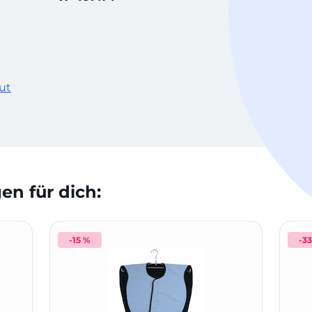
ut
n für dich:
-15 %
-3