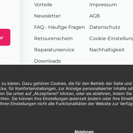
Vorteile
Impressum
Newsletter
AGB
FAQ
- Häufige Fragen
Datenschutz
ar
Retourenschein
Cookie-Einstellu
Reparaturservice
Nachhaltigkeit
Downloads
Sendungsverfolgung
Unsere Zahlungsarten:
Re