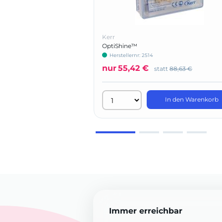
Kerr
OptiShine™
Herstellernr: 2514
nur
55,42 €
statt
88,63 €
In den Warenkorb
Immer erreichbar