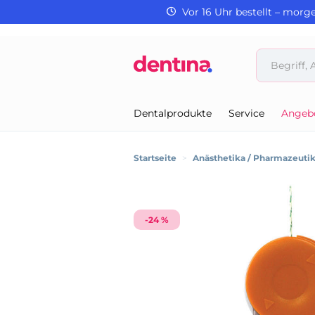
Vor 16 Uhr bestellt – morg
Dentalprodukte
Service
Angeb
Startseite
>
Anästhetika / Pharmazeuti
-24 %