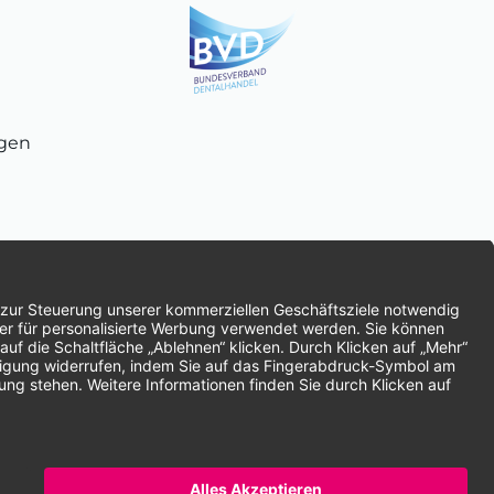
ngen
chnung
SEPA-Lastschrift
Vorkasse