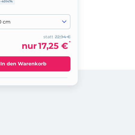
-401474
statt
22,94 €
*
nur
17,25 €
In den Warenkorb