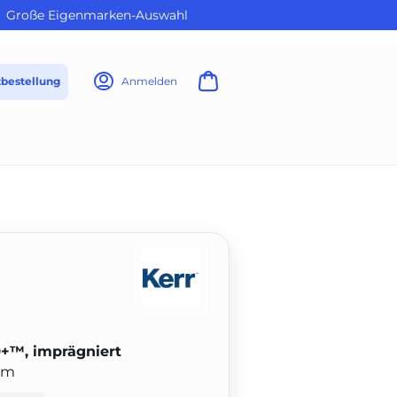
Große Eigenmarken-Auswahl
tbestellung
Anmelden
+™, imprägniert
cm