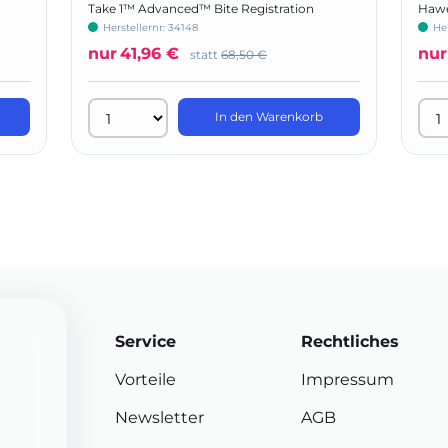
Take 1™ Advanced™ Bite Registration
Hawe
Herstellernr: 34148
Her
nur
41,96 €
nur
statt
68,50 €
In den Warenkorb
Service
Rechtliches
Vorteile
Impressum
Newsletter
AGB