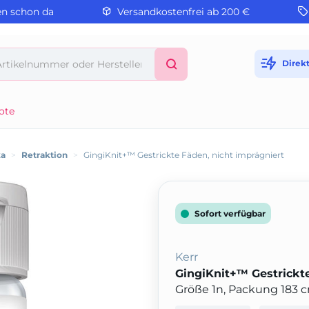
en schon da
Versandkostenfrei ab 200 €
Direk
ote
ka
>
Retraktion
>
GingiKnit+™ Gestrickte Fäden, nicht imprägniert
Sofort verfügbar
Kerr
GingiKnit+™ Gestrickte
Größe 1n, Packung 183 