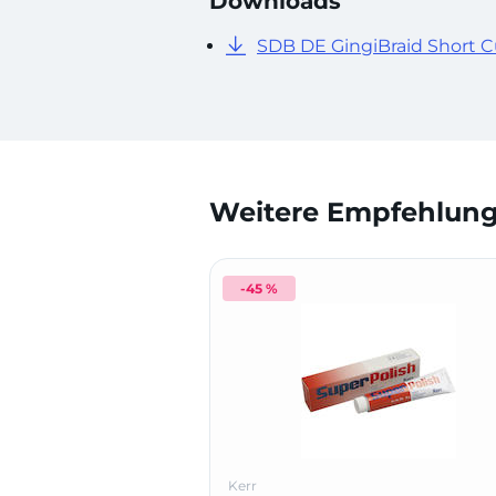
Downloads
SDB DE GingiBraid Short C
Weitere Empfehlunge
-45 %
Kerr