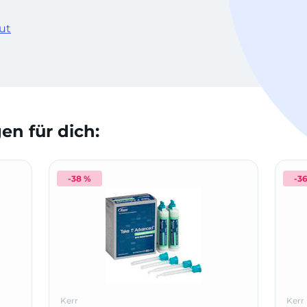
ut
n für dich:
-38 %
-3
Kerr
Kerr