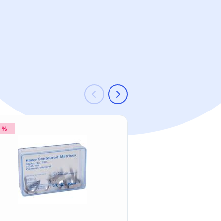
6 %
-11 %
Kerr