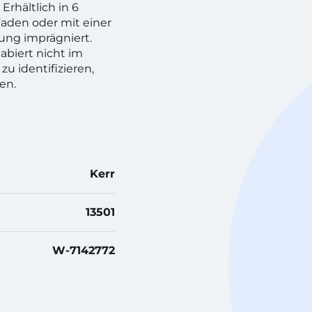
rhältlich in 6
Faden oder mit einer
ung imprägniert.
labiert nicht im
zu identifizieren,
en.
Kerr
13501
W-7142772