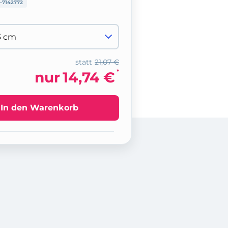
-7142772
statt
21,07 €
*
nur
14,74 €
In den Warenkorb