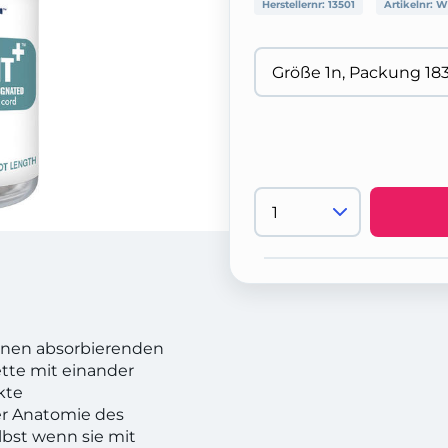
Herstellernr:
13501
Artikelnr:
W
einen absorbierenden
ette mit einander
ckte
er Anatomie des
elbst wenn sie mit