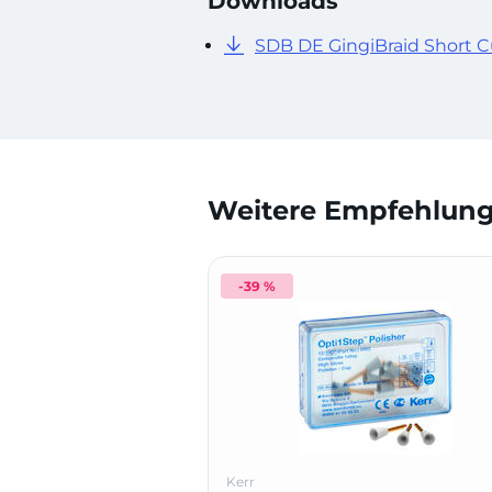
Downloads
SDB DE GingiBraid Short C
Weitere Empfehlunge
-39 %
Kerr