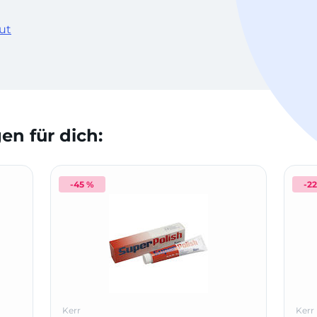
ut
n für dich:
-45 %
-2
Kerr
Kerr