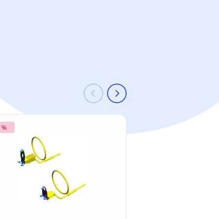
2 %
-33 %
Kerr