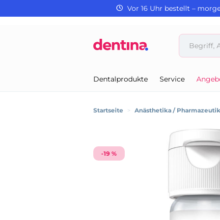
Vor 16 Uhr bestellt – morg
Dentalprodukte
Service
Angeb
Startseite
>
Anästhetika / Pharmazeuti
-19 %