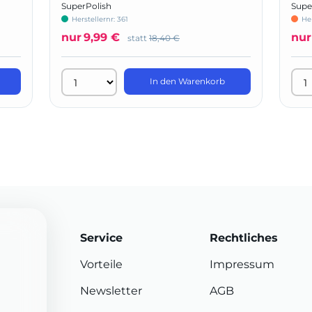
SuperPolish
Supe
Herstellernr: 361
He
nur
9,99 €
nur
statt
18,40 €
In den Warenkorb
Service
Rechtliches
Vorteile
Impressum
Newsletter
AGB