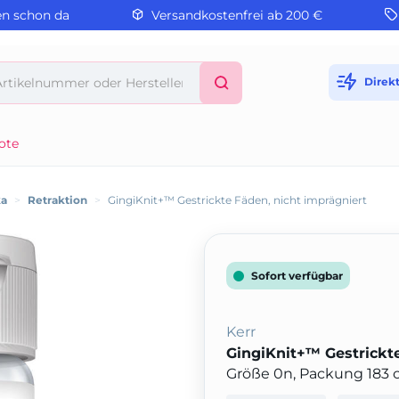
en schon da
Versandkostenfrei ab 200 €
Direk
ote
ka
>
Retraktion
>
GingiKnit+™ Gestrickte Fäden, nicht imprägniert
Sofort verfügbar
Kerr
GingiKnit+™ Gestrickte
Größe 0n, Packung 183