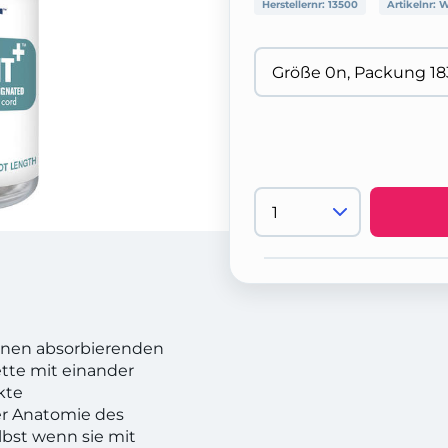
Herstellernr:
13500
Artikelnr:
W
einen absorbierenden
ette mit einander
ckte
er Anatomie des
elbst wenn sie mit