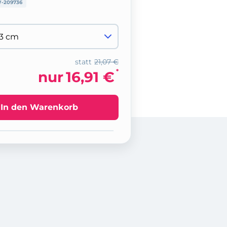
-209736
statt
21,07 €
*
nur
16,91 €
In den Warenkorb