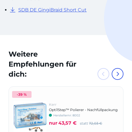
SDB DE GingiBraid Short Cut
Weitere
Empfehlungen für
dich:
-39 %
Kerr
Opti1Step™ Polierer - Nachfüllpackung
Herstellernr: 8002
nur
43,57 €
statt
72,03 €