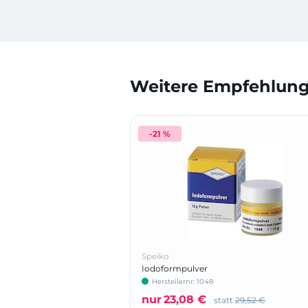
Weitere Empfehlunge
-21 %
Speiko
Iodoformpulver
Herstellernr: 1048
nur
23,08 €
statt
29,52 €