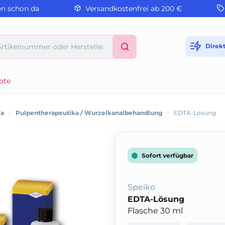
en schon da
Versandkostenfrei ab 200 €
Direk
ote
ka
>
Pulpentherapeutika / Wurzelkanalbehandlung
>
EDTA-Lösung
Sofort verfügbar
Speiko
EDTA-Lösung
Flasche 30 ml