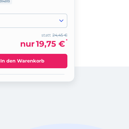
314013
statt
24,45 €
*
nur
19,75 €
In den Warenkorb