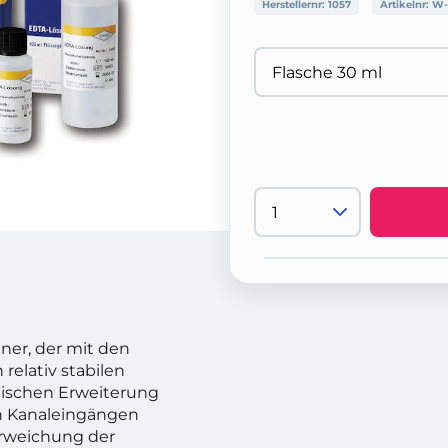
Herstellernr:
1057
Artikelnr:
W-
dner, der mit den
relativ stabilen
mischen Erweiterung
on Kanaleingängen
Erweichung der