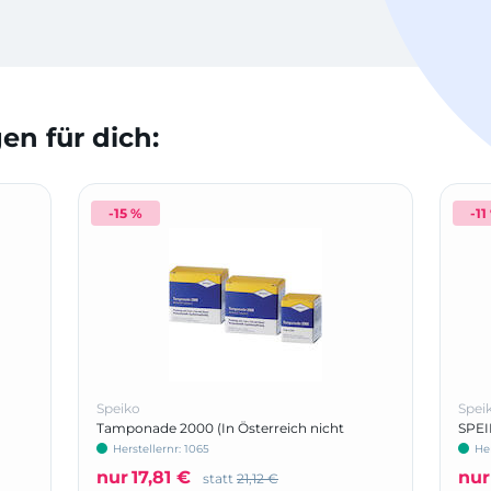
n für dich:
-15 %
-11
Speiko
Spei
Tamponade 2000 (In Österreich nicht
SPE
registriert)
Herstellernr: 1065
Her
nur
17,81 €
nur
statt
21,12 €