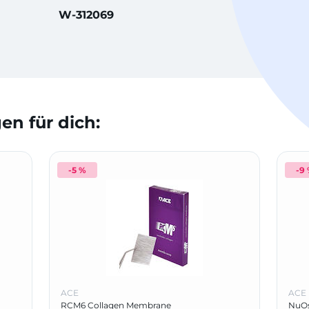
W-312069
n für dich:
-5 %
-9
ACE
ACE
RCM6 Collagen Membrane
NuO