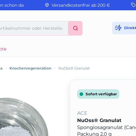
en schon da
Versandkostenfrei ab 200 €
Direk
ote
ka
>
Knochenregeneration
>
NuOss® Granulat
Sofort verfügbar
ACE
NuOss® Granulat
Spongiosagranulat (Cance
Packung 2,0 g