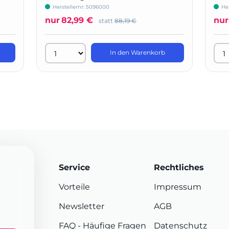
Herstellernr: 5096000
He
nur
82,99 €
nur
statt
88,19 €
In den Warenkorb
Service
Rechtliches
Vorteile
Impressum
Newsletter
AGB
FAQ
- Häufige Fragen
Datenschutz