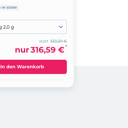
r:
W-312069
statt
333,29 €
*
nur
316,59 €
In den Warenkorb