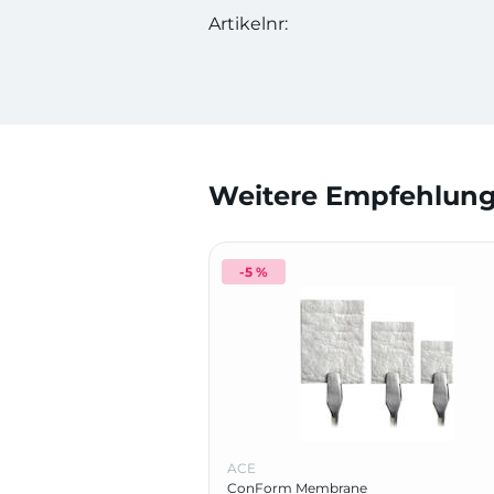
Artikelnr:
Weitere Empfehlunge
-5 %
ACE
ConForm Membrane