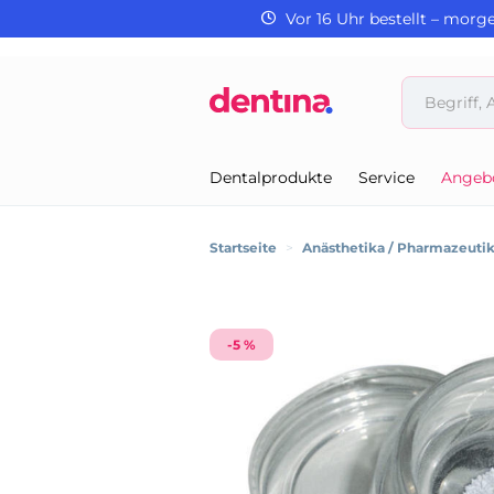
Vor 16 Uhr bestellt – morg
Dentalprodukte
Service
Angeb
Startseite
>
Anästhetika / Pharmazeuti
-5 %