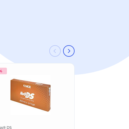
 %
-8 %
ACE
ss® DS
NuOss® Granulat