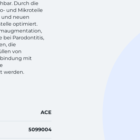
hbar. Durch die
- und Mikroteile
e und neuen
elle optimiert.
ammaugmentation,
e bei Parodontitis,
en, die
llen von
rbindung mit
te
t werden.
ACE
5099004