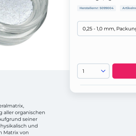
Herstellernr:
5099004
Artikeln
ralmatrix,
g aller organischen
Aufgrund seiner
physikalisch und
n Matrix von