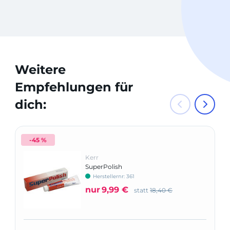
Weitere
Empfehlungen für
dich:
-45 %
Kerr
SuperPolish
Herstellernr: 361
nur
9,99 €
statt
18,40 €