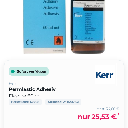
Sofort verfügbar
Kerr
Permlastic Adhesiv
Flasche 60 ml
Herstellernr:
60098
Artikelnr:
W-8207631
statt
34,68 €
*
nur
25,53 €