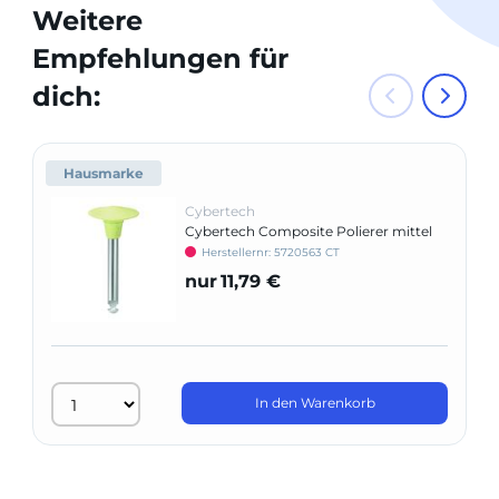
Weitere
Empfehlungen für
dich:
Hausmarke
Cybertech
Cybertech Composite Polierer mittel
Herstellernr: 5720563 CT
nur
11,79 €
In den Warenkorb