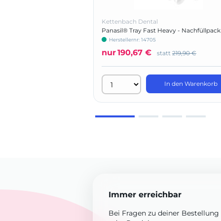
Kettenbach Dental
Panasil® Tray Fast Heavy - Nachfüllpac
Herstellernr: 14705
nur
190,67 €
statt
219,90 €
In den Warenkorb
Immer erreichbar
Bei Fragen zu deiner Bestellung