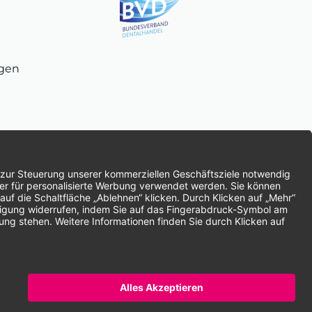
ngen
chnung
SEPA-Lastschrift
Vorkasse
ten | * Alle Preise zzgl. gesetzlicher Mehrwertsteuer