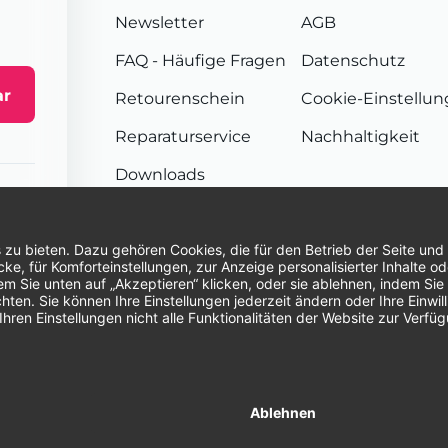
Newsletter
AGB
FAQ
- Häufige Fragen
Datenschutz
ar
Retourenschein
Cookie-Einstellu
Reparaturservice
Nachhaltigkeit
Downloads
Sendungsverfolgung
Unsere Zahlungsarten:
Re
© 2026 Dentina GmbH | Alle Rechte vorbehal