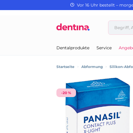
Vor 16 Uhr bestellt – morg
Dentalprodukte
Service
Angeb
Startseite
>
Abformung
>
Silikon-Abf
-20 %