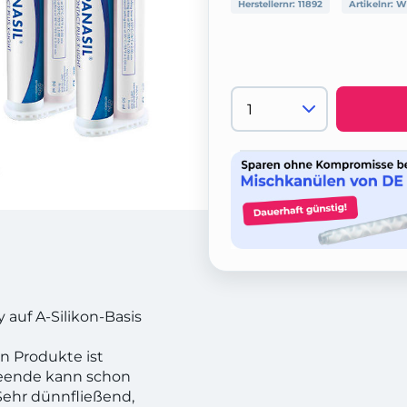
Herstellernr:
11892
Artikelnr:
W
y auf A-Silikon-Basis
n Produkte ist
deende kann schon
Sehr dünnfließend,