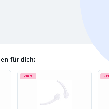
n für dich:
-26 %
-2