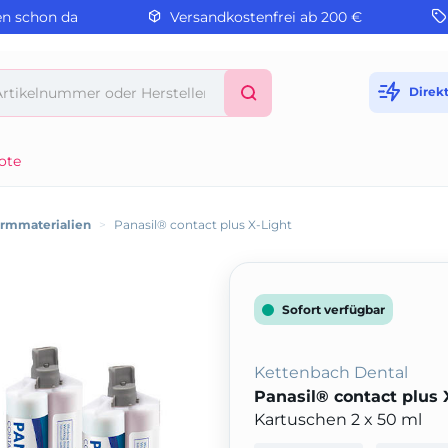
en schon da
Versandkostenfrei ab 200 €
Direk
ote
ormmaterialien
>
Panasil® contact plus X-Light
Sofort verfügbar
Kettenbach Dental
Panasil® contact plus 
Kartuschen 2 x 50 ml