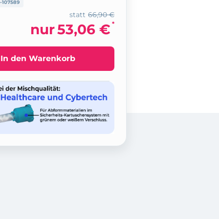
-107589
statt
66,90 €
*
nur
53,06 €
In den Warenkorb