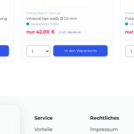
Kettenbach Dental
Kett
kung
Intraoral tips weiß, Ø 1,0 mm
Futa
Herstellernr: 17260
Her
nur
42,00 €
nur
statt
56,90 €
In den Warenkorb
Service
Rechtliches
Vorteile
Impressum