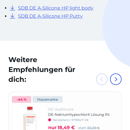
SDB DE A-Silicone HP light body
SDB DE A-Silicone HP Putty
Weitere
Empfehlungen für
dich:
-44 %
Hausmarke
DE Healthcare
DE-Natriumhypochlorit Lösung 3%
Herstellernr: 9799527 DE
nur
18,49 €
statt
33,29 €