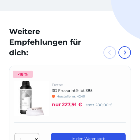
Weitere
Empfehlungen für
dich:
-18 %
Detax
3D Freeprint® ibt 385
Herstellernr: 4249
nur
227,91 €
statt
280,00 €
In den Warenkorb