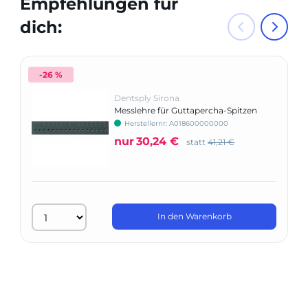
Empfehlungen für
dich:
-26 %
Dentsply Sirona
Messlehre für Guttapercha-Spitzen
Herstellernr: A018600000000
nur
30,24 €
statt
41,21 €
In den Warenkorb