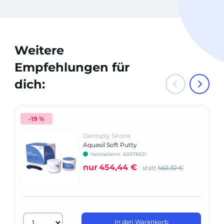
Weitere
Empfehlungen für
dich:
-19 %
Dentsply Sirona
Aquasil Soft Putty
Herstellernr: 60578321
nur
454,44 €
statt
562,32 €
In den Warenkorb