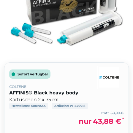
Sofort verfügbar
COLTENE
AFFINIS® Black heavy body
Kartuschen 2 x 75 ml
Herstellernr:
60019554
Artikelnr:
W-540918
statt
58,99 €
*
nur
43,88 €