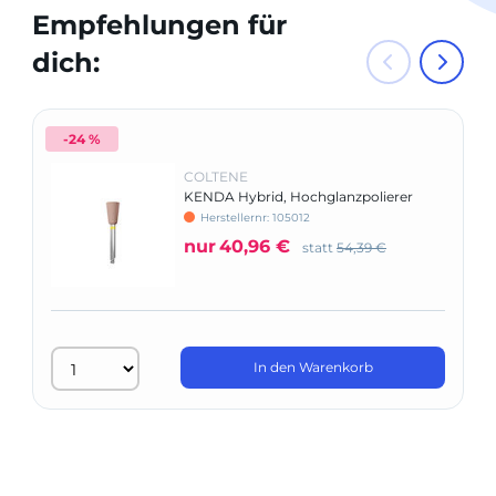
Empfehlungen für
dich:
-24 %
COLTENE
KENDA Hybrid, Hochglanzpolierer
Herstellernr: 105012
nur
40,96 €
statt
54,39 €
In den Warenkorb