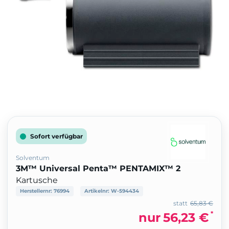
Sofort verfügbar
Solventum
3M™ Universal Penta™ PENTAMIX™ 2
Kartusche
Herstellernr:
76994
Artikelnr:
W-594434
statt
65,83 €
*
nur
56,23 €