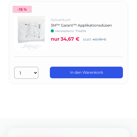
-15 %
Solventum
3M™ Garant™ Applikationsdüsen
Herstellernr: 71461N
nur
34,67 €
statt
40,99 €
In den Warenkorb