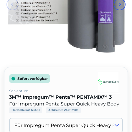
Sofort verfügbar
Solventum
3M™ Impregum™ Penta™ PENTAMIX™ 3
Für Impregum Penta Super Quick Heavy Body
Herstellernr:
69401
Artikelnr:
W-813901