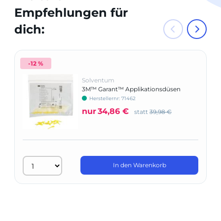
Empfehlungen für
dich:
-12 %
Solventum
3M™ Garant™ Applikationsdüsen
Herstellernr: 71462
nur
34,86 €
statt
39,98 €
In den Warenkorb