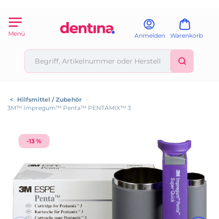
Menü
Anmelden
Warenkorb
<
Hilfsmittel / Zubehör
>
3M™ Impregum™ Penta™ PENTAMIX™ 3
-13 %