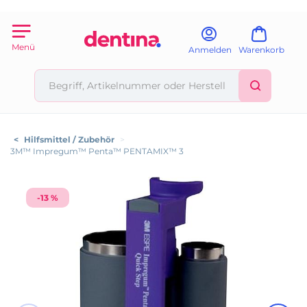
Menü
Anmelden
Warenkorb
<
Hilfsmittel / Zubehör
>
3M™ Impregum™ Penta™ PENTAMIX™ 3
-13 %