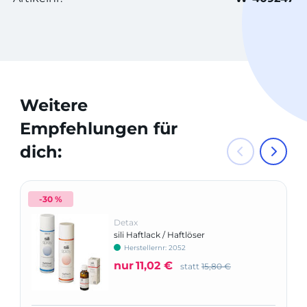
Weitere
Empfehlungen für
dich:
-30 %
Detax
sili Haftlack / Haftlöser
Herstellernr: 2052
nur
11,02 €
statt
15,80 €