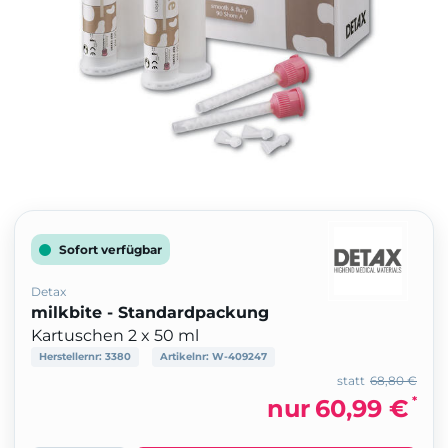
Sofort verfügbar
Detax
milkbite - Standardpackung
Kartuschen 2 x 50 ml
Herstellernr:
3380
Artikelnr:
W-409247
statt
68,80 €
*
nur
60,99 €