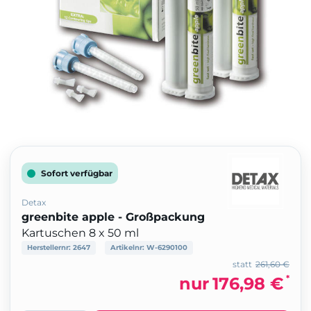
Sofort verfügbar
Detax
greenbite apple - Großpackung
Kartuschen 8 x 50 ml
Herstellernr:
2647
Artikelnr:
W-6290100
statt
261,60 €
*
nur
176,98 €