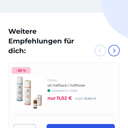
Weitere
Empfehlungen für
dich:
-30 %
Detax
sili Haftlack / Haftlöser
Herstellernr: 2052
nur
11,02 €
statt
15,80 €