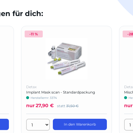
n für dich:
-11 %
-2
Detax
Deta
Implant Mask scan - Standardpackung
Misc
Herstellernr: 3374
Her
nur
27,90 €
nur
statt
31,50 €
In den Warenkorb