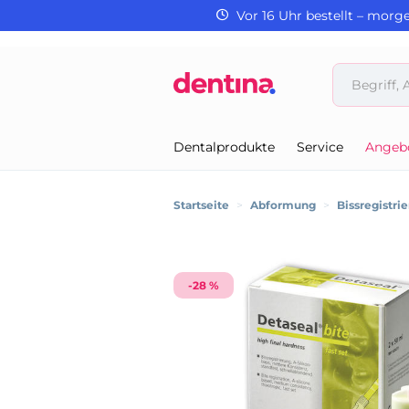
Vor 16 Uhr bestellt – morg
Dentalprodukte
Service
Angeb
Startseite
>
Abformung
>
Bissregistri
-28 %