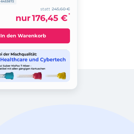
-6453872
statt
245,60 €
*
nur
176,45 €
In den Warenkorb