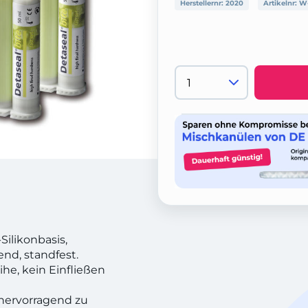
Herstellernr:
2020
Artikelnr:
W
Silikonbasis,
end, standfest.
ihe, kein Einfließen
 hervorragend zu