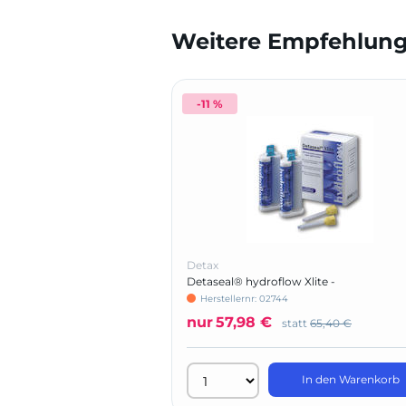
Weitere Empfehlunge
-11 %
Detax
Detaseal® hydroflow Xlite -
Standardpackung
Herstellernr: 02744
nur
57,98 €
statt
65,40 €
In den Warenkorb