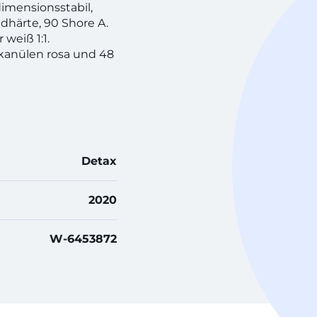
dimensionsstabil,
dhärte, 90 Shore A.
weiß 1:1.
kanülen rosa und 48
Detax
2020
W-6453872