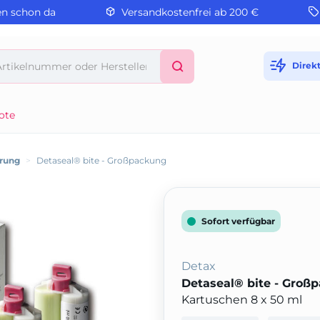
en schon da
Versandkostenfrei ab 200 €
Direk
ote
erung
>
Detaseal® bite - Großpackung
Sofort verfügbar
Detax
Detaseal® bite - Groß
Kartuschen 8 x 50 ml