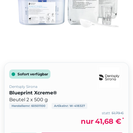
Sofort verfügbar
Dentsply Sirona
Blueprint Xcreme®
Beutel 2 x 500 g
Herstellernr:
60501100
Artikelnr:
W-418327
statt
51,79 €
*
nur
41,68 €