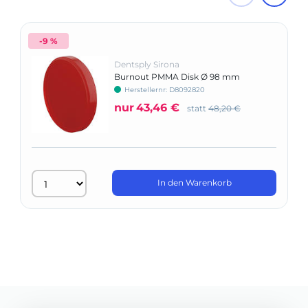
-9 %
Dentsply Sirona
Burnout PMMA Disk Ø 98 mm
Herstellernr: D8092820
nur
43,46 €
statt
48,20 €
In den Warenkorb