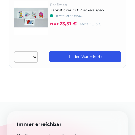
Profimed
Zahnsticker mit Wackelaugen
Herstellernr: 8156G
nur
23,51 €
statt
25,13 €
In den Warenkorb
Immer erreichbar