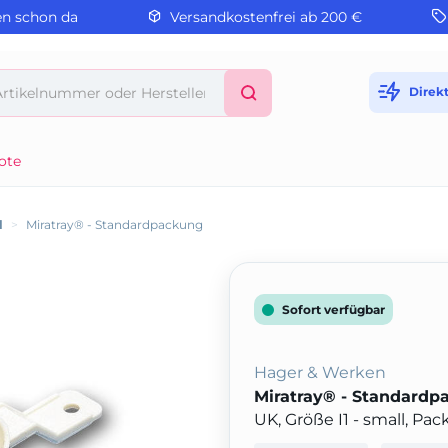
en schon da
Versandkostenfrei ab 200 €
Direk
ote
l
>
Miratray® - Standardpackung
Sofort verfügbar
Hager & Werken
Miratray® - Standardp
UK, Größe I1 - small, Pa