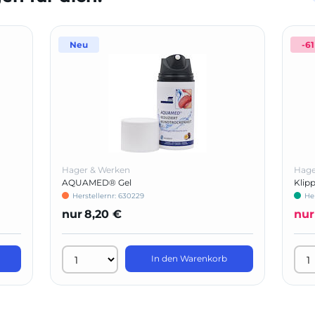
Neu
-6
Hager & Werken
Hage
AQUAMED® Gel
Klip
Herstellernr: 630229
He
nur
8,20 €
nur
In den Warenkorb