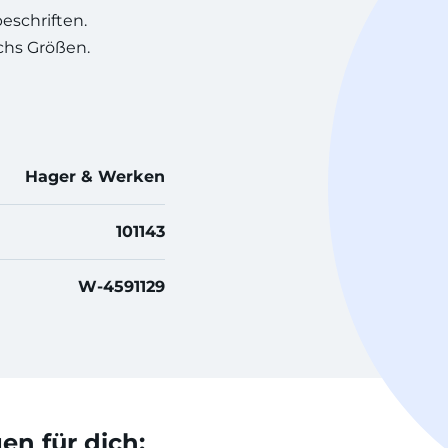
beschriften.
echs Größen.
Hager & Werken
101143
W-4591129
n für dich: