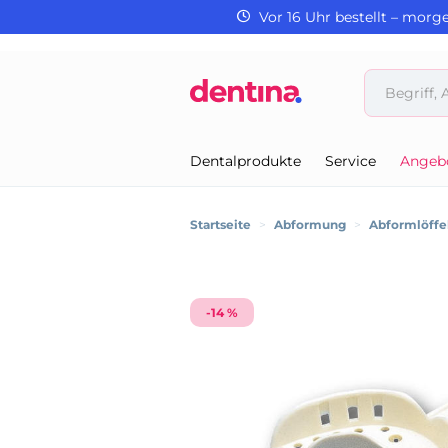
Vor 16 Uhr bestellt – morg
Dentalprodukte
Service
Angeb
Startseite
>
Abformung
>
Abformlöffe
-14 %