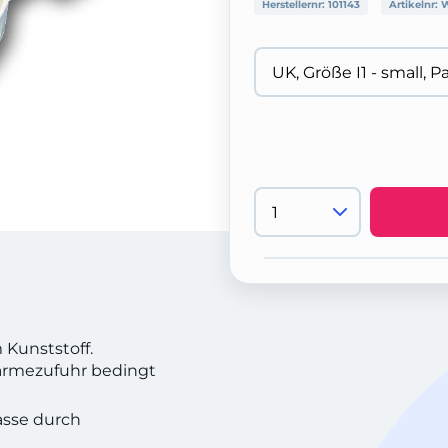
Herstellernr:
101143
Artikelnr:
W
 Kunststoff.
Wärmezufuhr bedingt
sse durch