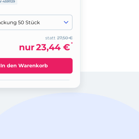
-4591129
statt
27,50 €
*
nur
23,44 €
In den Warenkorb