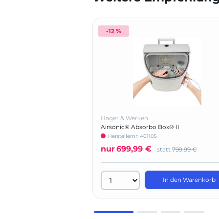
-12 %
Hager & Werken
Airsonic® Absorbo Box® II
Herstellernr: 401105
nur
699,99 €
statt
799,99 €
In den Warenkorb