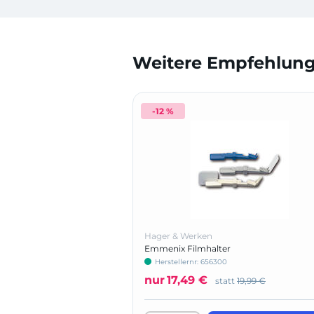
Weitere Empfehlunge
-12 %
Hager & Werken
Emmenix Filmhalter
Herstellernr: 656300
nur
17,49 €
statt
19,99 €