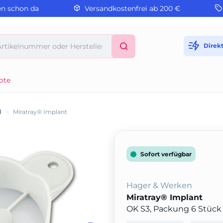
en schon da
Versandkostenfrei ab 200 €
Direk
ote
l
>
Miratray® Implant
Sofort verfügbar
Hager & Werken
Miratray® Implant
OK S3, Packung 6 Stück