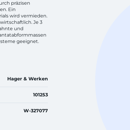
urch präzisen
en. Ein
als wird vermieden.
wirtschaftlich. Je 3
zahnte und
plantatabformmassen
ysteme geeignet.
Hager & Werken
101253
W-327077