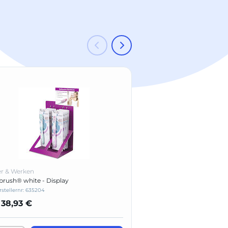
Neu
r & Werken
Hager & Werken
brush® white - Display
AQUAMED® Gel
rstellernr: 635204
Herstellernr: 630229
38,93 €
nur
8,20 €