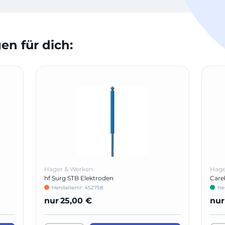
n für dich:
Hager & Werken
Hage
hf Surg STB Elektroden
Care
Herstellernr: 452758
He
nur
25,00 €
nur