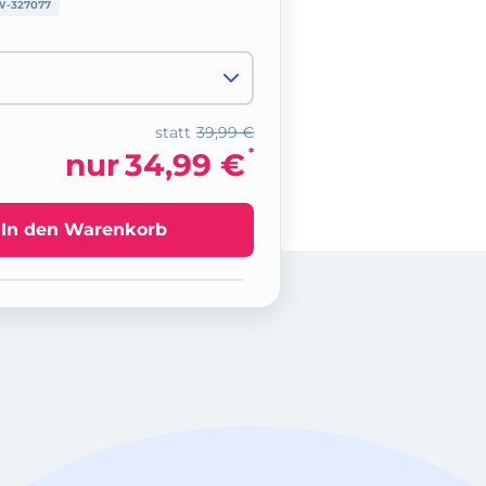
W-327077
statt
39,99 €
*
nur
34,99 €
In den Warenkorb