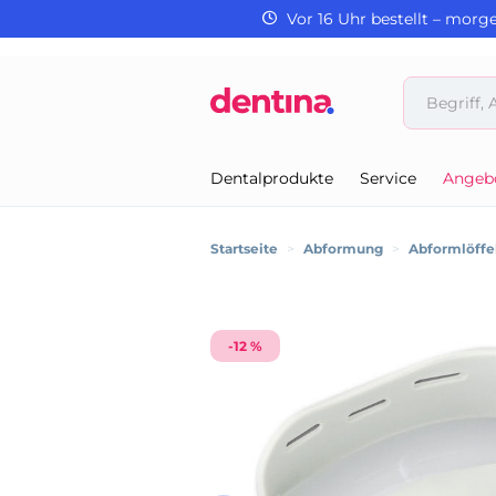
Vor 16 Uhr bestellt – morg
Dentalprodukte
Service
Angeb
Startseite
>
Abformung
>
Abformlöffe
-12 %