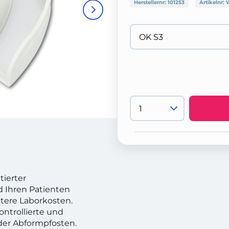
Herstellernr:
101253
Artikelnr:
tierter
d Ihren Patienten
tere Laborkosten.
ontrollierte und
der Abformpfosten.