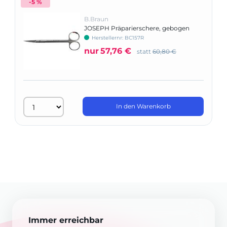
-5 %
B.Braun
JOSEPH Präparierschere, gebogen
Herstellernr: BC157R
nur
57,76 €
statt
60,80 €
In den Warenkorb
Immer erreichbar