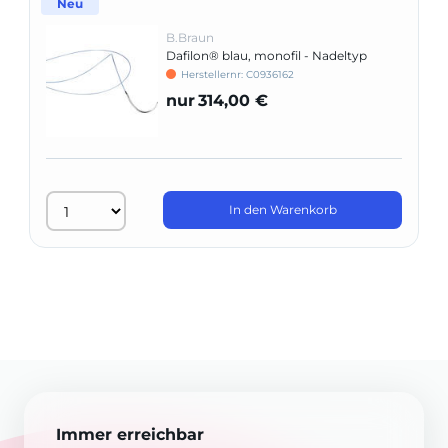
Neu
B.Braun
Dafilon® blau, monofil - Nadeltyp
DSMP 16
Herstellernr: C0936162
nur
314,00 €
In den Warenkorb
Immer erreichbar