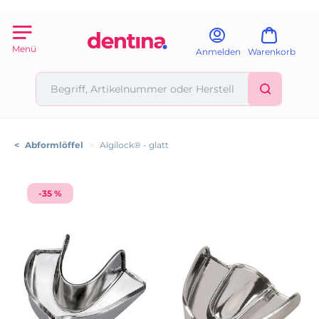
Menü
Anmelden
Warenkorb
<
Abformlöffel
>
Algilock® - glatt
-35 %