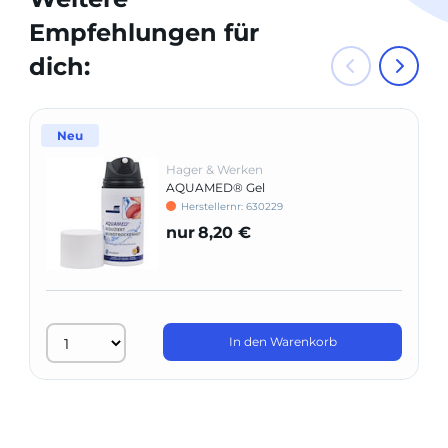
Empfehlungen für
dich:
Neu
Hager & Werken
AQUAMED® Gel
Herstellernr: 630229
nur
8,20 €
In den Warenkorb