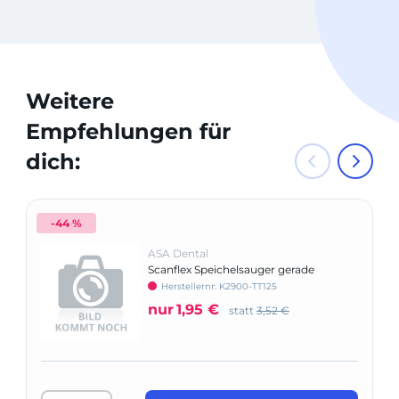
Weitere
Empfehlungen für
dich:
-44 %
ASA Dental
Scanflex Speichelsauger gerade
Herstellernr: K2900-TT125
nur
1,95 €
statt
3,52 €