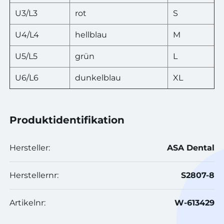
U3/L3
rot
S
U4/L4
hellblau
M
U5/L5
grün
L
U6/L6
dunkelblau
XL
Produktidentifikation
Hersteller:
ASA Dental
Herstellernr:
S2807-8
Artikelnr:
W-613429