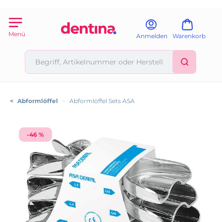
Menü
Anmelden
Warenkorb
<
Abformlöffel
>
Abformlöffel Sets ASA
-46 %