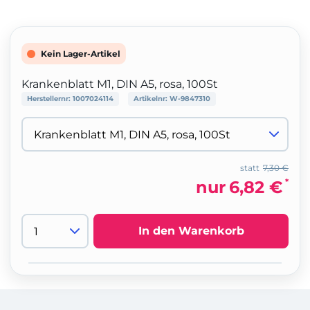
Kein Lager-Artikel
Krankenblatt M1, DIN A5, rosa, 100St
Herstellernr:
1007024114
Artikelnr:
W-9847310
statt
7,30 €
*
nur
6,82 €
In den Warenkorb