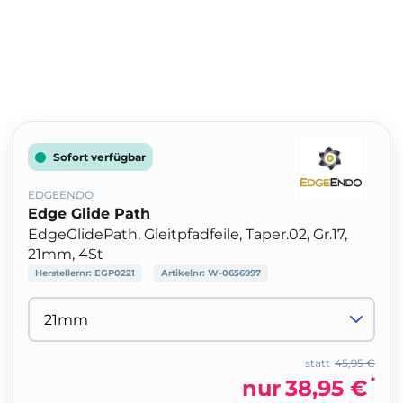
Sofort verfügbar
EDGEENDO
Edge Glide Path
EdgeGlidePath, Gleitpfadfeile, Taper.02, Gr.17,
21mm, 4St
Herstellernr:
EGP0221
Artikelnr:
W-0656997
statt
45,95 €
*
nur
38,95 €