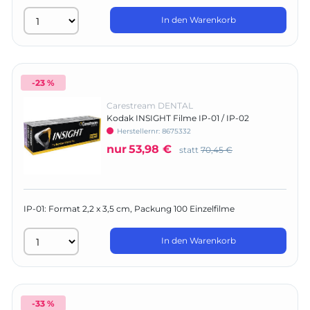
In den Warenkorb
-23 %
Carestream DENTAL
Kodak INSIGHT Filme IP-01 / IP-02
Herstellernr:
8675332
nur
53,98 €
statt
70,45 €
IP-01: Format 2,2 x 3,5 cm, Packung 100 Einzelfilme
In den Warenkorb
-33 %