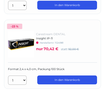
In den Warenkorb
-23 %
Carestream DENTAL
Insight IP-11
Herstellernr:
1124981
nur
70,42 €
statt
92,00 €
Format 2,4 x 4,0 cm, Packung 100 Stück
In den Warenkorb