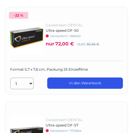
-22 %
Carestream DENTAL
Ultra-speed DF-50
Herstellernr:
1666163
nur
72,00 €
statt
92,35 €
Format 5,7 x 7,6 cm, Packung 25 Einzelfilme
In den Warenkorb
Carestream DENTAL
Ultra-speed DF-57
Herstellernr:
1753664