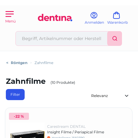
Menü
Anmelden
Warenkorb
<
Röntgen
>
Zahnfilme
Zahnfilme
(10 Produkte)
Filter
-22 %
Carestream DENTAL
Insight Filme / Periapical Filme
Herstellernr:
1560390