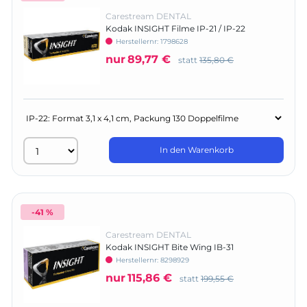
Carestream DENTAL
Kodak INSIGHT Filme IP-21 / IP-22
Herstellernr:
1798628
nur
89,77 €
statt
135,80 €
In den Warenkorb
-41 %
Carestream DENTAL
Kodak INSIGHT Bite Wing IB-31
Herstellernr:
8298929
nur
115,86 €
statt
199,55 €