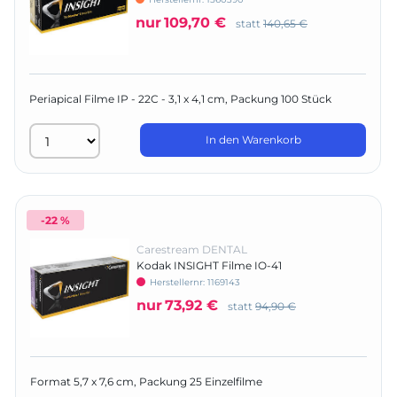
nur
109,70 €
statt
140,65 €
Periapical Filme IP - 22C - 3,1 x 4,1 cm, Packung 100 Stück
In den Warenkorb
-22 %
Carestream DENTAL
Kodak INSIGHT Filme IO-41
Herstellernr:
1169143
nur
73,92 €
statt
94,90 €
Format 5,7 x 7,6 cm, Packung 25 Einzelfilme