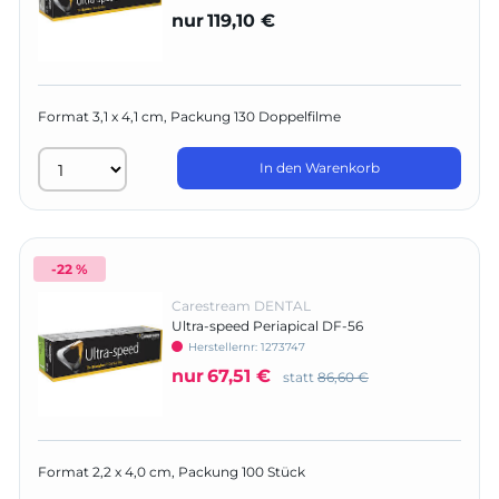
nur
119,10 €
Format 3,1 x 4,1 cm, Packung 130 Doppelfilme
In den Warenkorb
-22 %
Carestream DENTAL
Ultra-speed Periapical DF-56
Herstellernr:
1273747
nur
67,51 €
statt
86,60 €
Format 2,2 x 4,0 cm, Packung 100 Stück