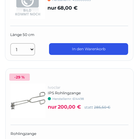
nur
68,00 €
Länge 50 cm
In den Warenkorb
-29 %
Ivoclar
IPS Rohlingzange
Herstellernr:
614498
nur
200,00 €
statt
285,50 €
Rohlingzange