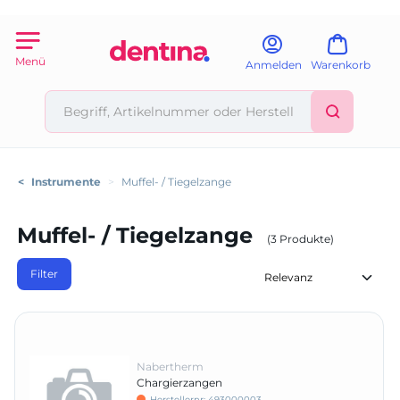
Menü
Anmelden
Warenkorb
<
Instrumente
>
Muffel- / Tiegelzange
Muffel- / Tiegelzange
(3 Produkte)
Filter
Nabertherm
Chargierzangen
Herstellernr:
493000003