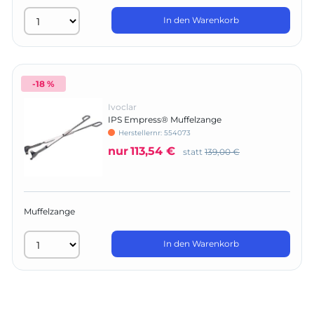
In den Warenkorb
-18 %
Ivoclar
IPS Empress® Muffelzange
Herstellernr:
554073
nur
113,54 €
statt
139,00 €
Muffelzange
In den Warenkorb