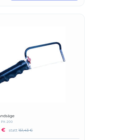
ndsäge
:
PX-200
2 €
statt
151,43 €