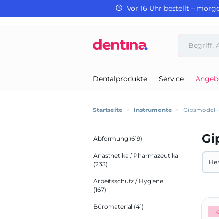
Vor 16 Uhr bestellt – morg
Dentalprodukte
Service
Angeb
Startseite
>
Instrumente
>
Gipsmodell
Gi
Abformung
(619)
Anästhetika / Pharmazeutika
Her
(233)
Arbeitsschutz / Hygiene
Alle 
(167)
C
Büromaterial
(41)
-