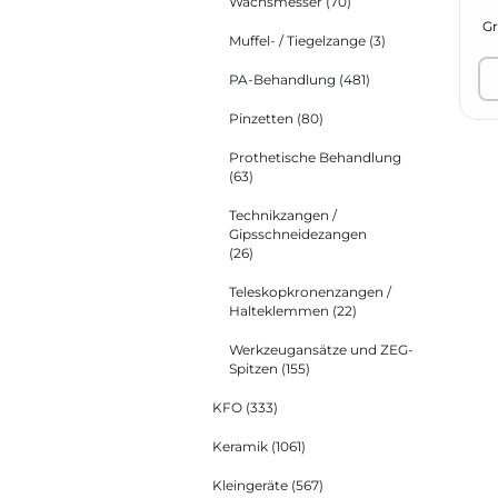
Wachsmesser
(70)
Muffel- / Tiegelzange
(3)
PA-Behandlung
(481)
Pinzetten
(80)
Prothetische Behandlung
(63)
Technikzangen /
Gipsschneidezangen
(26)
Teleskopkronenzangen /
Halteklemmen
(22)
Werkzeugansätze und ZEG-
Spitzen
(155)
KFO
(333)
Keramik
(1061)
Kleingeräte
(567)