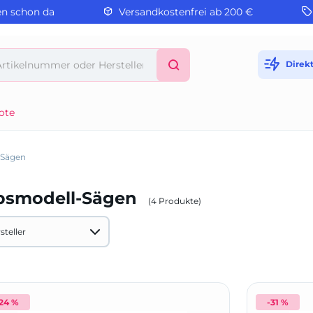
en schon da
Versandkostenfrei ab 200 €
Direk
ote
-Sägen
psmodell-Sägen
(4 Produkte)
steller
Hersteller A-Z
OLTENE (2)
Hammacher (1)
24 %
-31 %