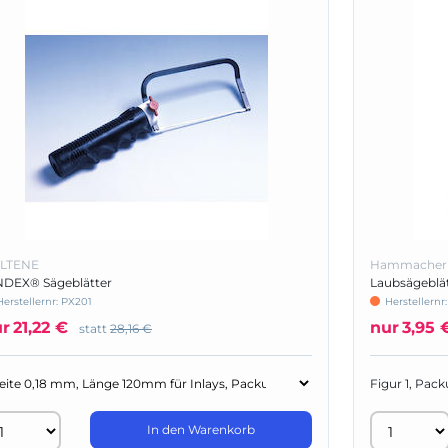
LTENE
Hammacher
NDEX® Sägeblätter
Laubsägeblä
Herstellernr:
PX201
Herstellernr
ur
21,22 €
nur
3,95 
statt
28,16 €
Figur 1, Pack
In den Warenkorb