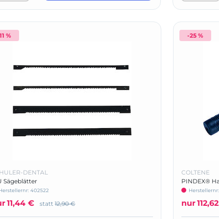
11 %
-25 %
HULER-DENTAL
COLTENE
U Sägeblätter
PINDEX® Ha
Herstellernr:
402522
Herstellernr
ur
11,44 €
nur
112,6
statt
12,90 €