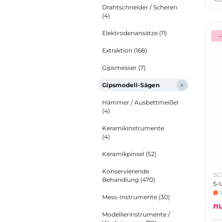
Drahtschneider / Scheren
(4)
Elektrodenansätze
(11)
-
Extraktion
(168)
Gipsmesser
(7)
Gipsmodell-Sägen
Hämmer / Ausbettmeißel
(4)
Keramikinstrumente
(4)
Keramikpinsel
(52)
Konservierende
SC
Behandlung
(470)
S-
Mess-Instrumente
(30)
n
Modellierinstrumente /