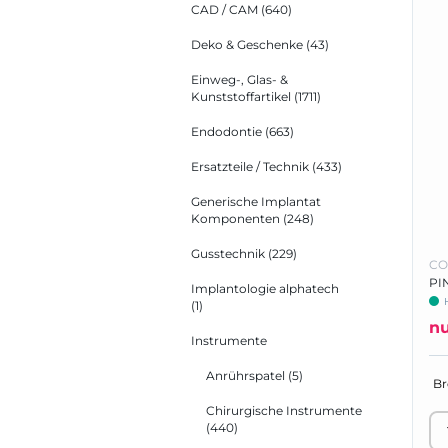
CAD / CAM
(640)
Deko & Geschenke
(43)
Einweg-, Glas- &
Kunststoffartikel
(1711)
Endodontie
(663)
Ersatzteile / Technik
(433)
Generische Implantat
Komponenten
(248)
Gusstechnik
(229)
CO
PI
Implantologie alphatech
(1)
n
Instrumente
Anrührspatel
(5)
Chirurgische Instrumente
(440)