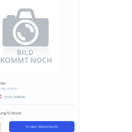
tter
:
HSL 679-01
€
statt
5,80 €
ung 12 Stück
In den Warenkorb