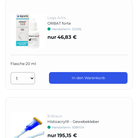
Lege Artis
ORBAT forte
Herstellernr:
32336
nur
46,83 €
Flasche 20 ml
In den Warenkorb
B.Braun
Histoacryl® - Gewebekleber
Herstellernr:
9381104
nur
195,15 €