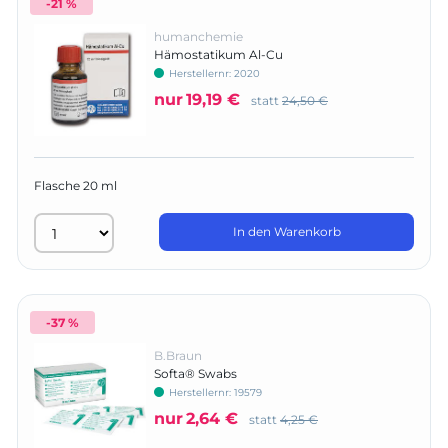
-21 %
humanchemie
Hämostatikum Al-Cu
Herstellernr:
2020
nur
19,19 €
statt
24,50 €
Flasche 20 ml
In den Warenkorb
-37 %
B.Braun
Softa® Swabs
Herstellernr:
19579
nur
2,64 €
statt
4,25 €