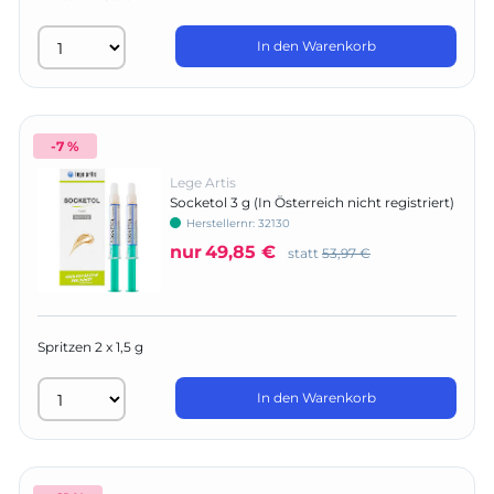
In den Warenkorb
-7 %
Lege Artis
Socketol 3 g (In Österreich nicht registriert)
Herstellernr:
32130
nur
49,85 €
statt
53,97 €
Spritzen 2 x 1,5 g
In den Warenkorb