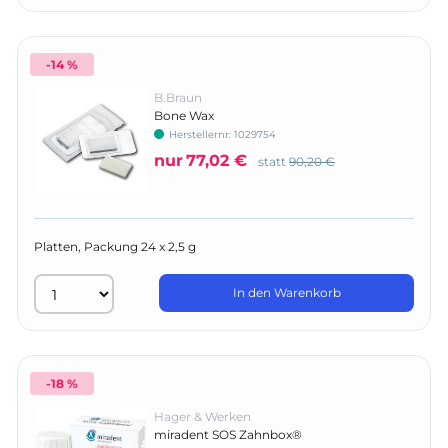
-14 %
B.Braun
Bone Wax
Herstellernr:
1029754
nur
77,02 €
statt
90,20 €
Platten, Packung 24 x 2,5 g
In den Warenkorb
-18 %
Hager & Werken
miradent SOS Zahnbox®