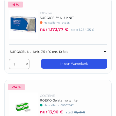
-6 %
Ethicon
SURGICEL™ NU-KNIT
Herstellernr:
1943SK
nur
1.173,77 €
statt
1.254,35 €
In den Warenkorb
-24 %
COLTENE
ROEKO Gelatamp white
Herstellernr:
60052842
nur
13,90 €
statt
18,45 €