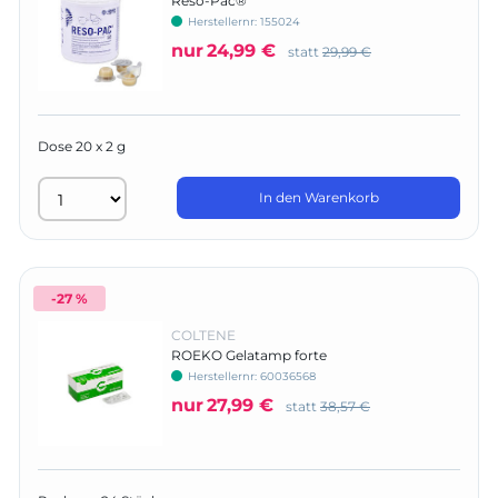
Reso-Pac®
Herstellernr:
155024
nur
24,99 €
statt
29,99 €
Dose 20 x 2 g
In den Warenkorb
-27 %
COLTENE
ROEKO Gelatamp forte
Herstellernr:
60036568
nur
27,99 €
statt
38,57 €