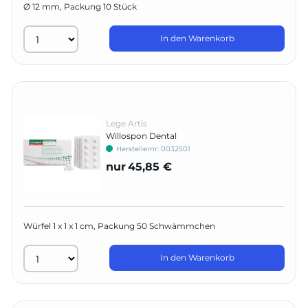
Ø 12 mm, Packung 10 Stück
In den Warenkorb
Lege Artis
Willospon Dental
Herstellernr:
0032501
nur
45,85 €
Würfel 1 x 1 x 1 cm, Packung 50 Schwämmchen
In den Warenkorb