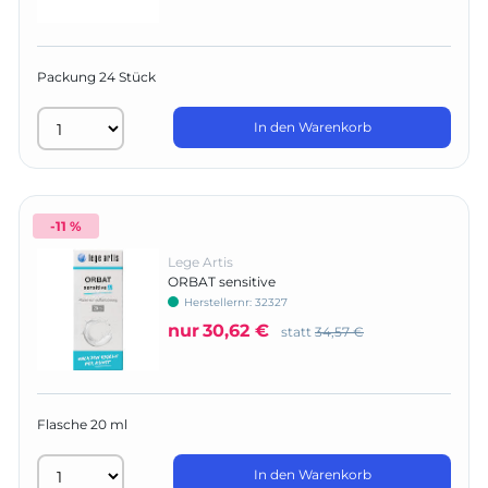
Packung 24 Stück
In den Warenkorb
-11 %
Lege Artis
ORBAT sensitive
Herstellernr:
32327
nur
30,62 €
statt
34,57 €
Flasche 20 ml
In den Warenkorb