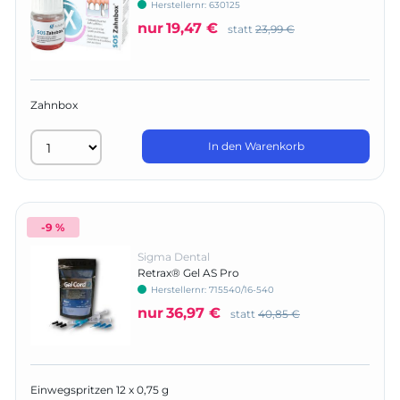
Herstellernr:
630125
nur
19,47 €
statt
23,99 €
Zahnbox
In den Warenkorb
-9 %
Sigma Dental
Retrax® Gel AS Pro
Herstellernr:
715540/16-540
nur
36,97 €
statt
40,85 €
Einwegspritzen 12 x 0,75 g