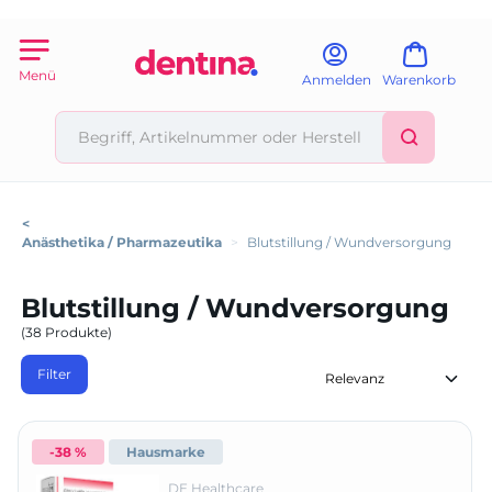
Menü
Anmelden
Warenkorb
<
Anästhetika / Pharmazeutika
>
Blutstillung / Wundversorgung
Blutstillung / Wundversorgung
(38 Produkte)
Filter
-38 %
Hausmarke
DE Healthcare