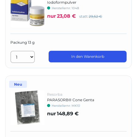
Iodoformpulver
Herstellernr:
1048
nur
23,08 €
statt
29,52 €
Packung 13 g
In den Warenkorb
Neu
Resorba
PARASORB® Cone Genta
Herstellernr:
MK10
nur
148,89 €