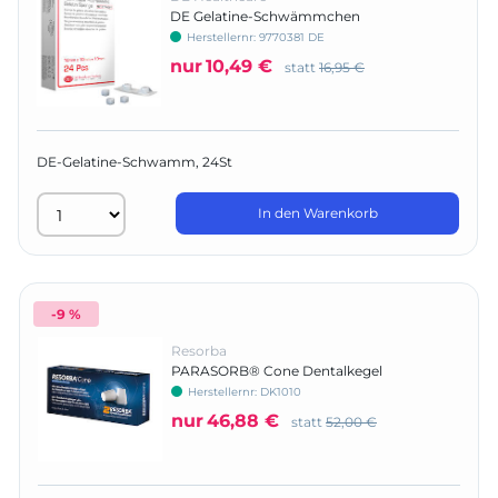
DE Gelatine-Schwämmchen
Herstellernr:
9770381 DE
nur
10,49 €
statt
16,95 €
DE-Gelatine-Schwamm, 24St
In den Warenkorb
-9 %
Resorba
PARASORB® Cone Dentalkegel
Herstellernr:
DK1010
nur
46,88 €
statt
52,00 €