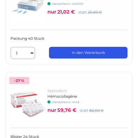
Herstellernr:
246100
nur
21,02 €
statt
25,00 €
Packung 40 Stück
In den Warenkorb
-27 %
Septodont
Hémocollagène
Herstellernr:
4143
nur
59,76 €
statt
82,00 €
Blister 24 Stück