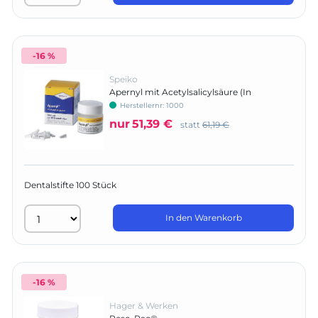
-16 %
Speiko
Apernyl mit Acetylsalicylsäure (In
Österreich nicht registriert)
Herstellernr:
1000
nur
51,39 €
statt
61,19 €
Dentalstifte 100 Stück
In den Warenkorb
-16 %
Hager & Werken