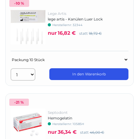
-10 %
Lege Artis
lege artis - Kanülen Luer Lock
Herstellernr:
32344
nur
16,82 €
statt
18,72 €
In den Warenkorb
-21 %
Septodont
Hemogelatin
Herstellernr:
10585H
nur
36,34 €
statt
46,00 €