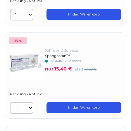
Packung 24 Stück
In den Warenkorb
-17 %
Johnson & Johnson
Spongostan™
Herstellernr:
MS0005
nur
15,40 €
statt
18,67 €
Packung 24 Stück
In den Warenkorb