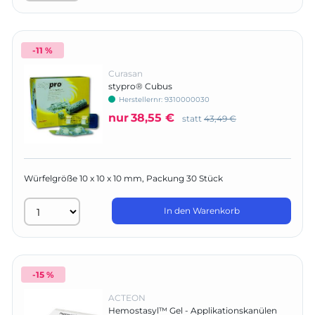
-11 %
Curasan
stypro® Cubus
Herstellernr:
9310000030
nur
38,55 €
statt
43,49 €
Würfelgröße 10 x 10 x 10 mm, Packung 30 Stück
In den Warenkorb
-15 %
ACTEON
Hemostasyl™ Gel - Applikationskanülen