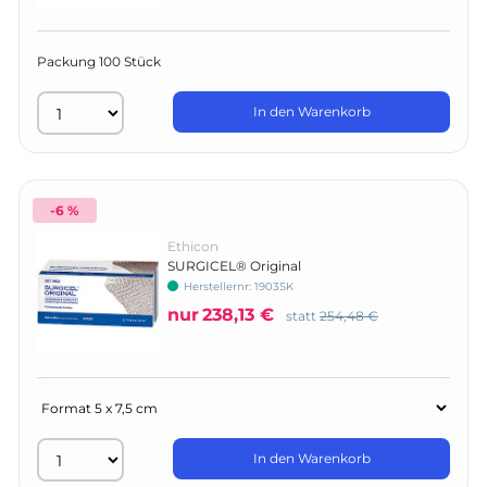
Packung 100 Stück
In den Warenkorb
-6 %
Ethicon
SURGICEL® Original
Herstellernr:
1903SK
nur
238,13 €
statt
254,48 €
In den Warenkorb