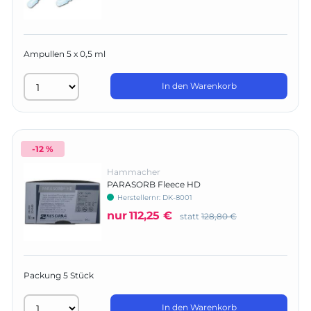
Ampullen 5 x 0,5 ml
In den Warenkorb
-12 %
Hammacher
PARASORB Fleece HD
Herstellernr:
DK-8001
nur
112,25 €
statt
128,80 €
Packung 5 Stück
In den Warenkorb