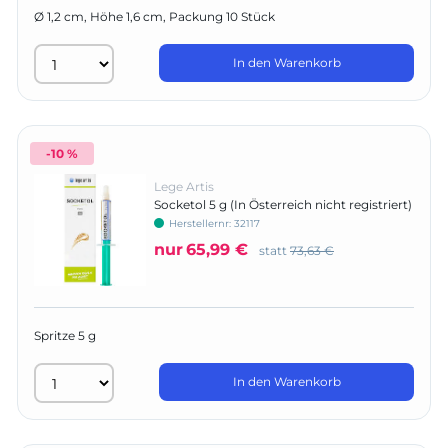
Ø 1,2 cm, Höhe 1,6 cm, Packung 10 Stück
In den Warenkorb
-10 %
Lege Artis
Socketol 5 g (In Österreich nicht registriert)
Herstellernr:
32117
nur
65,99 €
statt
73,63 €
Spritze 5 g
In den Warenkorb