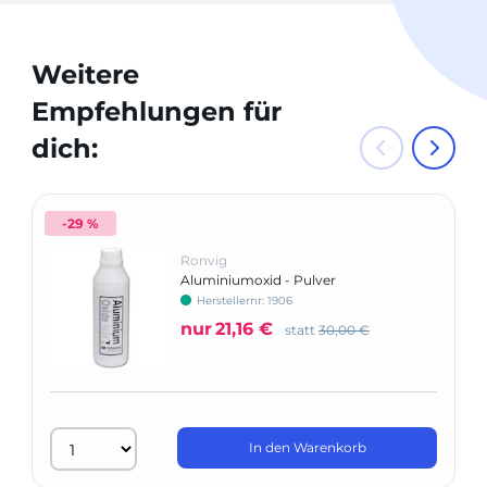
Weitere
Empfehlungen für
dich:
-29 %
Ronvig
Aluminiumoxid - Pulver
Herstellernr: 1906
nur
21,16 €
statt
30,00 €
In den Warenkorb