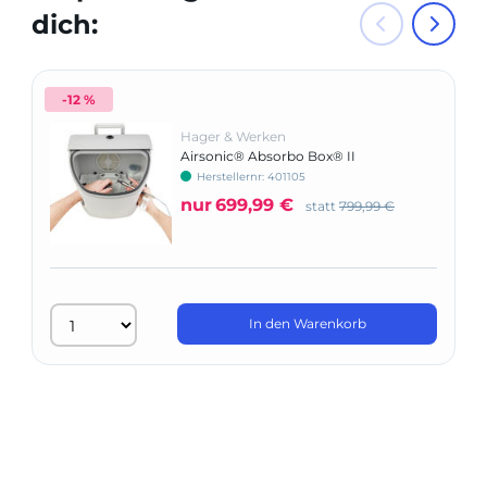
dich:
-12 %
Hager & Werken
Airsonic® Absorbo Box® II
Herstellernr: 401105
nur
699,99 €
statt
799,99 €
In den Warenkorb