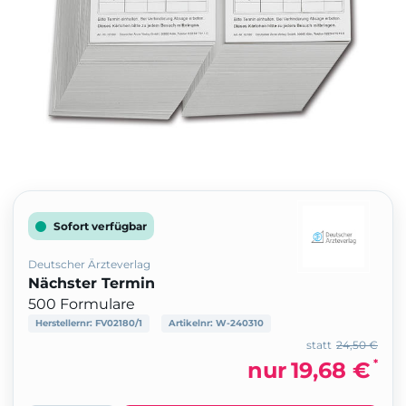
Sofort verfügbar
Deutscher Ärzteverlag
Nächster Termin
500 Formulare
Herstellernr:
FV02180/1
Artikelnr:
W-240310
statt
24,50 €
*
nur
19,68 €