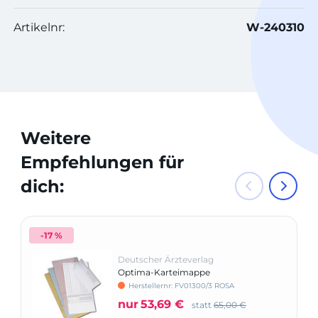
Artikelnr:
W-240310
Weitere
Empfehlungen für
dich:
-17 %
Deutscher Ärzteverlag
Optima-Karteimappe
Herstellernr: FV01300/3 ROSA
nur
53,69 €
statt
65,00 €