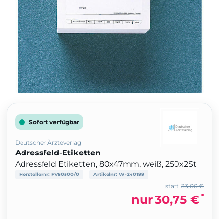
Sofort verfügbar
Deutscher Ärzteverlag
Adressfeld-Etiketten
Adressfeld Etiketten, 80x47mm, weiß, 250x2St
Herstellernr:
FV50500/0
Artikelnr:
W-240199
statt
33,00 €
*
nur
30,75 €