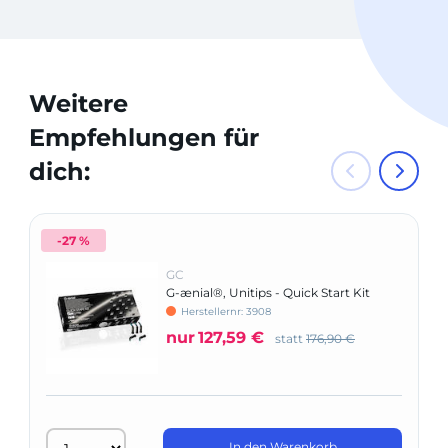
Weitere
Empfehlungen für
dich:
-27 %
GC
G-ænial®, Unitips - Quick Start Kit
Herstellernr: 3908
nur
127,59 €
statt
176,90 €
In den Warenkorb