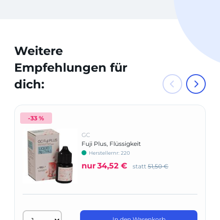
Weitere
Empfehlungen für
dich:
-33 %
GC
Fuji Plus, Flüssigkeit
Herstellernr: 220
nur
34,52 €
statt
51,50 €
In den Warenkorb