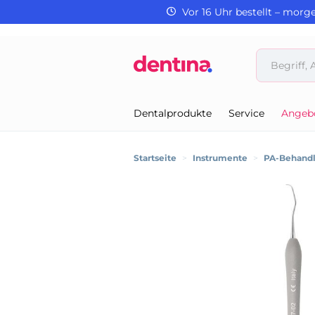
Vor 16 Uhr bestellt – morg
Dentalprodukte
Service
Angeb
Startseite
>
Instrumente
>
PA-Behand