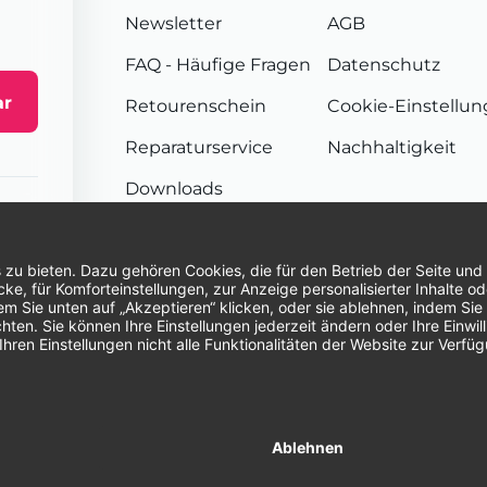
Newsletter
AGB
FAQ
- Häufige Fragen
Datenschutz
ar
Retourenschein
Cookie-Einstellu
Reparaturservice
Nachhaltigkeit
Downloads
Sendungsverfolgung
Unsere Zahlungsarten:
Re
© 2026 Dentina GmbH | Alle Rechte vorbehal