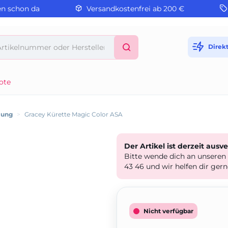
en schon da
Versandkostenfrei ab 200 €
Direk
ote
lung
>
Gracey Kürette Magic Color ASA
Der Artikel ist derzeit ausv
Bitte wende dich an unseren
43 46 und wir helfen dir gern
Nicht verfügbar