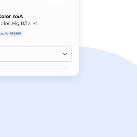
Color ASA
or, Fig.11/12, St
lnr:
W-636996