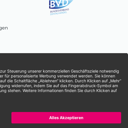
ngen
chnung
SEPA-Lastschrift
Vorkasse
ten | * Alle Preise zzgl. gesetzlicher Mehrwertsteuer