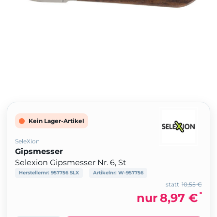
Kein Lager-Artikel
SeleXion
Gipsmesser
Selexion Gipsmesser Nr. 6, St
Herstellernr:
957756 SLX
Artikelnr:
W-957756
statt
10,55 €
*
nur
8,97 €