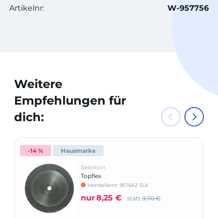
Artikelnr:
W-957756
Weitere
Empfehlungen für
dich:
-14 %
Hausmarke
SeleXion
Topflex
Herstellernr: 957642 SLX
nur
8,25 €
statt
9,70 €