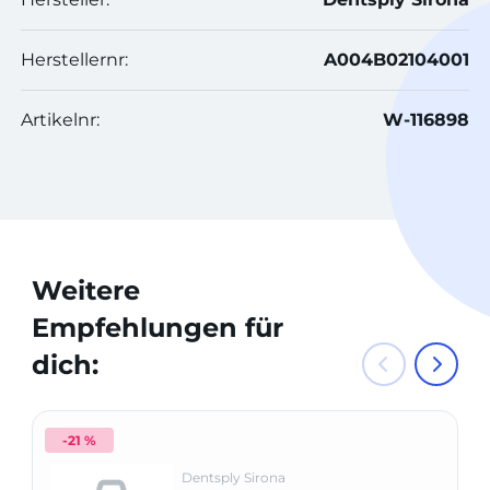
Herstellernr:
A004B02104001
Artikelnr:
W-116898
Weitere
Empfehlungen für
dich:
-21 %
Dentsply Sirona