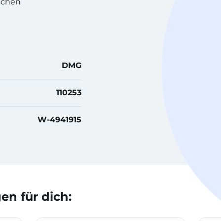
uschen
DMG
110253
W-4941915
n für dich: