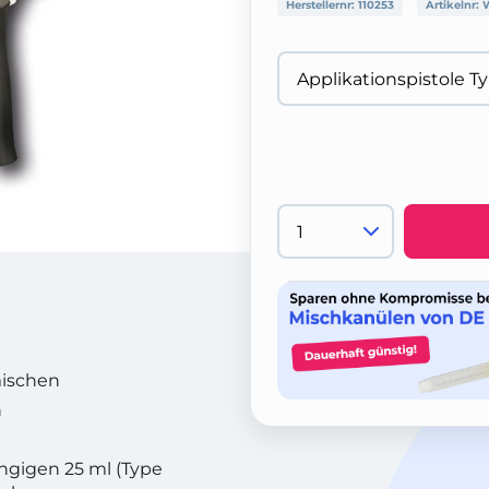
Herstellernr:
110253
Artikelnr:
mischen
n
ngigen 25 ml (Type