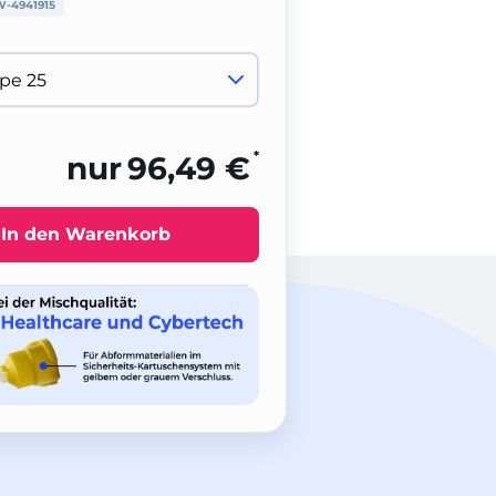
W-4941915
*
nur
96,49 €
In den Warenkorb