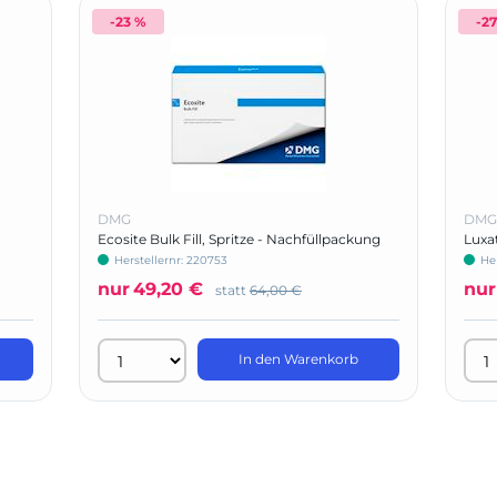
-23 %
-2
DMG
DMG
Ecosite Bulk Fill, Spritze - Nachfüllpackung
Luxa
Herstellernr: 220753
Her
nur
49,20 €
nur
statt
64,00 €
In den Warenkorb