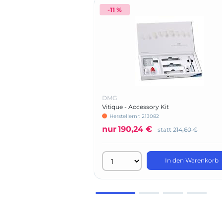
-11 %
DMG
Vitique - Accessory Kit
Herstellernr: 213082
nur
190,24 €
statt
214,60 €
In den Warenkorb