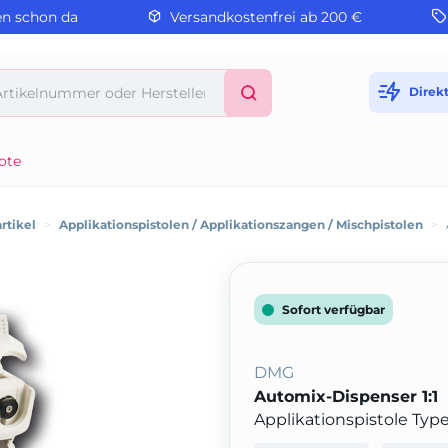
en schon da
Versandkostenfrei ab 200 €
Direk
ote
rtikel
>
Applikationspistolen / Applikationszangen / Mischpistolen
>
Sofort verfügbar
DMG
Automix-Dispenser 1:1
Applikationspistole Type